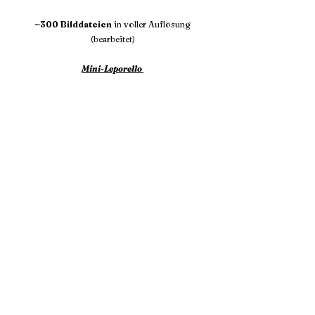
~300 Bilddateien
in voller Auflösung
(bearbeitet)
Mini-Leporello
max.
50 Gäste
€850,-
Wish
jede Hochzeit hat ihren eigenen Stil und
Wünsche.
Melde dich gerne und zusammen stellen wir euch
euer einzigartiges Paket zusammen.
ab €850,-